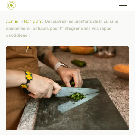
Accueil
›
Bon plan
›
Découvrez les bienfaits de la cuisine
saisonnière : astuces pour l"intégrer dans vos repas
quotidiens !