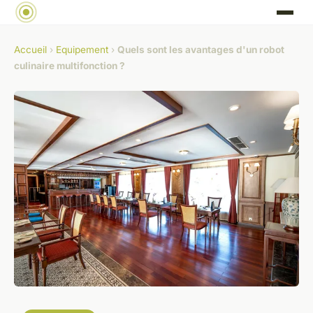
Accueil
›
Equipement
›
Quels sont les avantages d'un robot
culinaire multifonction ?