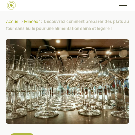
Accueil
›
Minceur
›
Découvrez comment préparer des plats au
four sans huile pour une alimentation saine et légère !